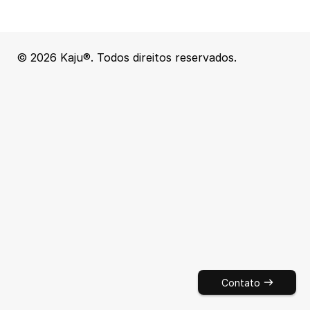
© 2026 Kaju®. Todos direitos reservados.
Baseado em São Paulo
By Kaju
SEJA A 
OPÇÃO
Portfólio
Contato
Contato
Portfólio
Contato