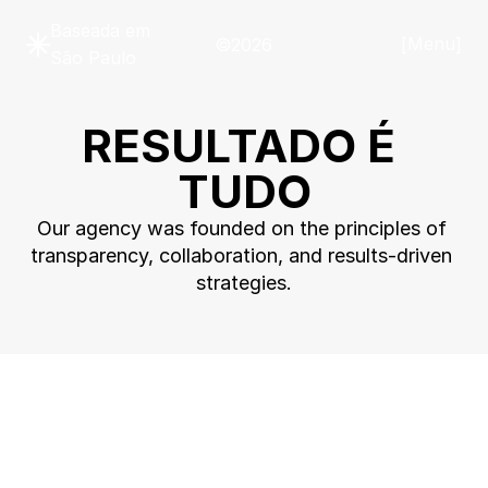
Baseada em 
Menu
©2026
[
]
São Paulo
+
RESULTADO É 
TUDO
Our agency was founded on the principles of 
transparency, collaboration, and results-driven 
strategies.
A 